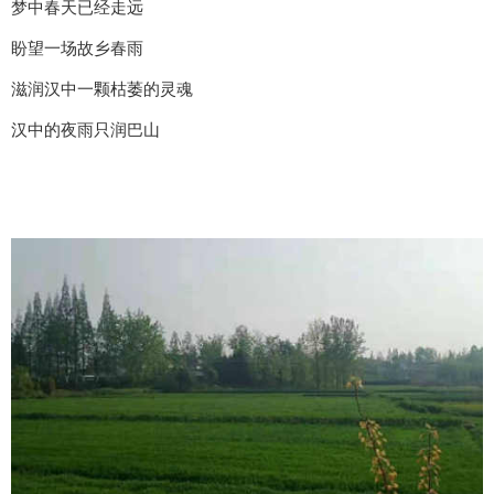
梦中春天已经走远
盼望一场故乡春雨
滋润汉中一颗枯萎的灵魂
汉中的夜雨只润巴山