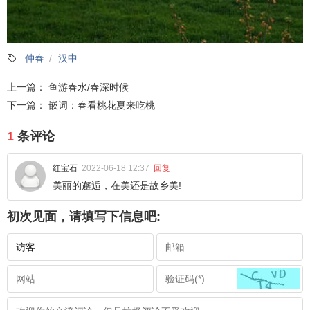
仲春
汉中
上一篇：
鱼游春水/春深时候
下一篇：
嵌词：春看桃花夏来吃桃
1
条评论
红宝石
2022-06-18 12:37
回复
美丽的邂逅，在美还是故乡美!
初次见面，请填写下信息吧: