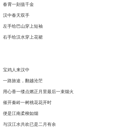
春霄一刻值千金
汉中春天双手
左手给巴山穿上短袖
右手给汉水穿上花裙
宝鸡人来汉中
一路旅途，翻越沧茫
用心香一缕点燃正月里最后一束烟火
催开秦岭一树桃花花开时
便是江南柔柳如烟
与汉江水共欢已是二月有余