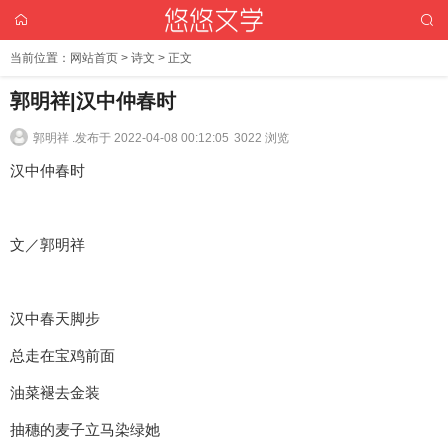
当前位置：
网站首页
>
诗文
> 正文
郭明祥|汉中仲春时
郭明祥 .
发布于 2022-04-08 00:12:05
3022 浏览
汉中仲春时
文／郭明祥
汉中春天脚步
总走在宝鸡前面
油菜褪去金装
抽穗的麦子立马染绿她