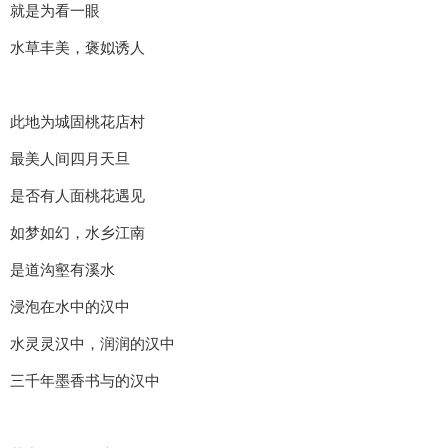
就是为看一眼
水草丰美，褒姒诱人
此地为城固桃花店村
最美人间四月天旦
是否有人面桃花遇见
如梦如幻，水乡江南
是道沟壑有溪水
浸泡在水中的汉中
水灵灵汉中，润润的汉中
三千年墨香书与的汉中