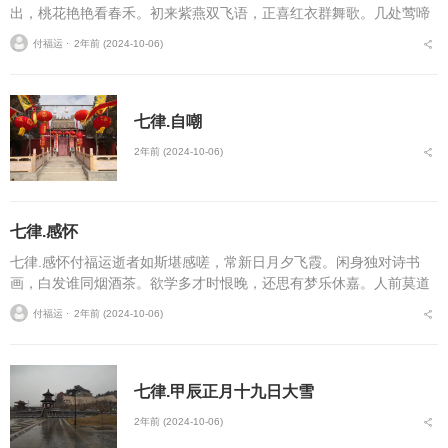
出，桃花艳艳看春禾。初来紫燕双飞语，正喜红衣群舞歌。几处莺啼
香气暖，一行白鹭碧霄过。...
付福运 ⋅
2年前 (2024-10-06)
七律.自嘲
2年前 (2024-10-06)
七律.感怀
七律.感怀付福运逝者如斯堪感嗟，常新日月夕飞霞。闲身独对诗书
画，白发谁同烟酒茶。欲学多才时恨晚，还思有梦乐休嘉。人前莫道
轻年事，静意禅心度岁华。...
付福运 ⋅
2年前 (2024-10-06)
七律.甲辰正月十九日大雪
2年前 (2024-10-06)