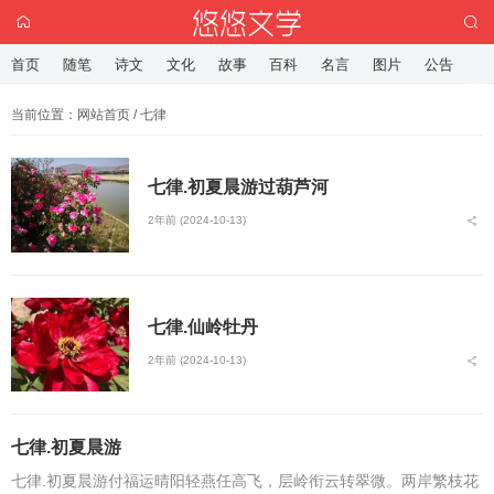
首页
随笔
诗文
文化
故事
百科
名言
图片
公告
当前位置：
网站首页
/ 七律
七律.初夏晨游过葫芦河
2年前 (2024-10-13)
七律.仙岭牡丹
2年前 (2024-10-13)
七律.初夏晨游
七律.初夏晨游付福运晴阳轻燕任高飞，层岭衔云转翠微。两岸繁枝花