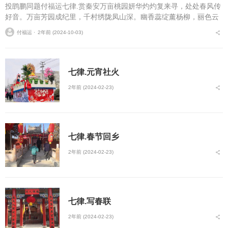
投鹍鹏同题付福运七律.赏秦安万亩桃园妍华灼灼复来寻，处处春风传
好音。万亩芳园成纪里，千村绣陇凤山深。幽香蕊绽薰杨柳，丽色云
开映竹林多少红颜羞树下，夭桃露粉染罗襟。...
付福运 ⋅
2年前 (2024-10-03)
七律.元宵社火
2年前 (2024-02-23)
七律.春节回乡
2年前 (2024-02-23)
七律.写春联
2年前 (2024-02-23)