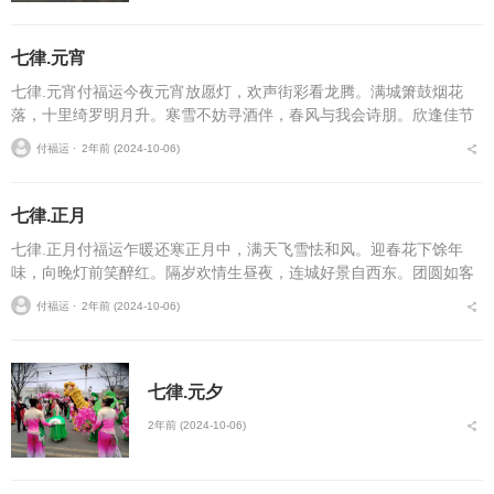
七律.元宵
七律.元宵付福运今夜元宵放愿灯，欢声街彩看龙腾。满城箫鼓烟花
落，十里绮罗明月升。寒雪不妨寻酒伴，春风与我会诗朋。欣逢佳节
佳时日，同席传杯话复兴。...
付福运 ⋅
2年前 (2024-10-06)
七律.正月
七律.正月付福运乍暖还寒正月中，满天飞雪怯和风。迎春花下馀年
味，向晚灯前笑醉红。隔岁欢情生昼夜，连城好景自西东。团圆如客
佳时短，惜别椿萱辞爱童。...
付福运 ⋅
2年前 (2024-10-06)
七律.元夕
2年前 (2024-10-06)