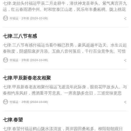
七律.龙抬头付福运甲辰二月走耕牛，潜伏神龙喜举头。紫气离宫开九
运，红云春雨洒中州。时和世泰江山老，民乐年丰桑柘稠。陇上桃花
香燕柳，田园淑景可人游。...
付福运 ⋅
2年前 (2024-10-08)
七律.三八节有感
七律.三八节有感付福运当看巾帼已胜男，豪风超越半边天。水生云起
春秋度，阴盛阳衰岁月添。五曲八音何落后，千行百业竟争先。可惜
娘炮满街市，捍卫家国谁并肩。...
付福运 ⋅
2年前 (2024-10-08)
七律.甲辰新春老友相聚
七律.甲辰新春老友相聚付福运飞逝流年此际身，眼前花甲故乡人。与
春相约东风好，携酒重寻芳意真。一席衷肠多念旧，三巡世味更思
亲。浮生易老天难老，还效伯伦看月新。...
付福运 ⋅
2年前 (2024-10-08)
七律.春望
七律.春望付福运鹤山陇水漾清波，两岸园田桑柘多。柳陌朝朝观日