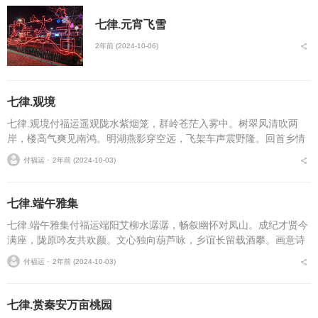
七律.元宵飞雪
2年前 (2024-10-06)
七律.观境
七律.观境付福运遥观陇水紫烟笼，群岭苍茫入雾中。树翠风清吹两
岸，楼高气爽见南鸿。明湖燕影穿空远，飞架车声震野隆。回首乡情
何处是，青山云路凤山东。...
付福运 ⋅
2年前 (2024-10-03)
七律.端午雅集
七律.端午雅集付福运端阳艾柳水潺潺，畅叙幽怀对凤山。成纪才贤今
满座，陇原吟友共欢颜。文心独向葫芦咏，乡谊长留载酒攀。画意诗
情歌不尽，唐风宋韵动人寰。...
付福运 ⋅
2年前 (2024-10-03)
七律.赏秦安万亩桃园