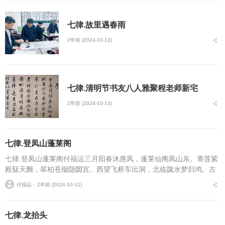
七律.故里遇春雨
2年前 (2024-10-13)
七律.清明节书友八人雅聚程老师新宅
2年前 (2024-10-13)
七律.登凤山蓬莱阁
七律.登凤山蓬莱阁付福运三月阳春沐惠风，蓬莱仙阁凤山东。青莲紫
殿疑天阙，翠柏苍烟隐閟宫。西望飞桥车出洞，北临陇水梦归鸿。古
城非是江南地，万庙桃花遍野红。...
付福运 ⋅
2年前 (2024-10-11)
七律.龙抬头