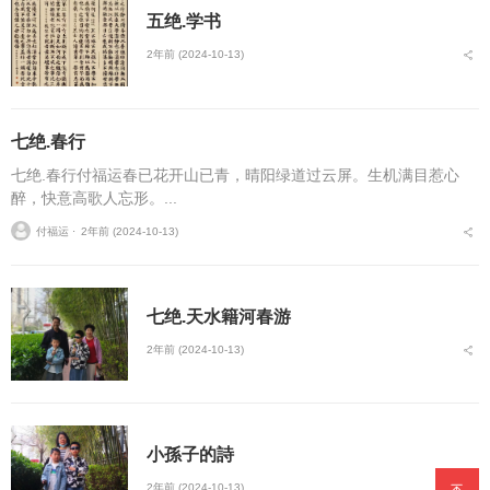
五绝.学书
2年前 (2024-10-13)
七绝.春行
七绝.春行付福运春已花开山已青，晴阳绿道过云屏。生机满目惹心
醉，快意高歌人忘形。...
付福运 ⋅
2年前 (2024-10-13)
七绝.天水籍河春游
2年前 (2024-10-13)
小孫子的詩
2年前 (2024-10-13)