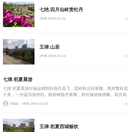
七绝.四月仙岭赏牡丹
2年前 (2024-10-13)
五律.山居
2年前 (2024-10-13)
七律.初夏晨游
七律.初夏晨游付福运晴阳轻燕任高飞，层岭衔云转翠微。两岸繁枝花
十里，一河远泻浪何归。眼前树隐丹青阁，郭外烟迷锦绣畿。四月风
光皆入望，山城处处尽朝暉。...
付福运 ⋅
2年前 (2024-10-13)
五律.初夏西城畅饮