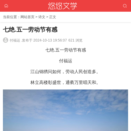
当前位置：
网站首页
>
诗文
> 正文
七绝.五一劳动节有感
付福运 .
发布于 2024-10-13 19:56:07
621 浏览
七绝.五一劳动节有感
付福运
江山锦绣问如何，劳动人民创造多。
林立高楼彰盛世，通衢万里唱天和。