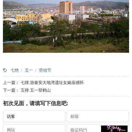
七绝
五一
劳动节
上一篇：
七律.游秦安大地湾遗址女娲庙感怀
下一篇：
五律.五一登鹤山
初次见面，请填写下信息吧: