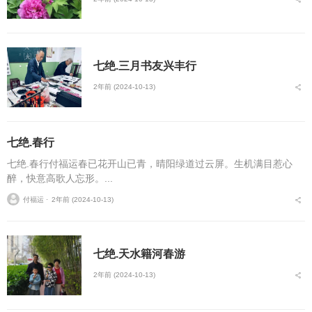
七绝.三月书友兴丰行
2年前 (2024-10-13)
七绝.春行
七绝.春行付福运春已花开山已青，晴阳绿道过云屏。生机满目惹心
醉，快意高歌人忘形。...
付福运 ⋅
2年前 (2024-10-13)
七绝.天水籍河春游
2年前 (2024-10-13)