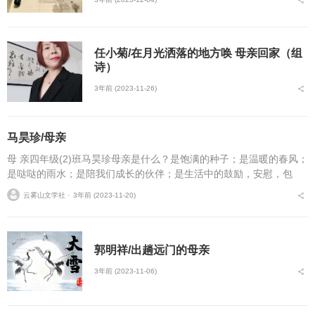
任小菊/在月光洒落的地方唤 母亲回家（组
诗）
3年前 (2023-11-26)
马昊珍/母亲
母 亲四年级(2)班马昊珍母亲是什么？是饱满的种子；是温暖的春风；
是哒哒的雨水；是陪我们成长的伙伴；是生活中的鼓励，安慰，包
容……是人生必不可缺的温暖。...
云雾山文学社 ⋅
3年前 (2023-11-20)
郭明祥/出趟远门的母亲
3年前 (2023-11-06)