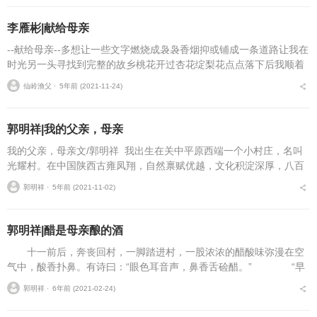
李雁彬|献给母亲
--献给母亲--多想让一些文字燃烧成袅袅香烟抑或铺成一条道路让我在
时光另一头寻找到完整的故乡桃花开过杏花绽梨花点点落下后我顺着
母亲的疼痛重重地落到地上给了我完整童年的母亲却独自承受着苦难
仙岭渔父 ⋅
5年前 (2021-11-24)
和黑暗当大地...
郭明祥|我的父亲，母亲
我的父亲，母亲文/郭明祥 我出生在关中平原西端一个小村庄，名叫
光耀村。在中国陕西古雍凤翔，自然禀赋优越，文化积淀深厚，八百
里秦川，地势平缓，钟灵毓秀。 ...
郭明祥 ⋅
5年前 (2021-11-02)
郭明祥|醋是母亲酿的酒
十一前后，奔丧回村，一脚踏进村，一股浓浓的醋酸味弥漫在空
气中，酸香扑鼻。有诗曰：“眼色耳音声，鼻香舌硷醋。” “早
晨开门七件事，柴米油盐酱醋茶！”记得小时候家家做醋，后来做醋工
郭明祥 ⋅
6年前 (2021-02-24)
艺麻烦费工，好...