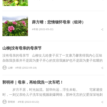
薛方晴：悲情缅怀母亲（组诗）
4年前 (2022-05-22)
山柳|没有母亲的母亲节
没有母亲的母亲节 山柳女儿给妻子买了一支康乃馨害得我内心五味
杂陈我羡慕并不是因为妻子开心的笑容我嫉妒也不是因为妻子炫耀的
眼神我恨更不是因为妻子骄傲的表情看着女儿...
山柳 ⋅
4年前 (2022-05-19)
郭明祥｜母亲，再给我洗一次车吧！
岁月不居，时光如流。韶华向远，浮生未歇。 宅家避疫
时，一则父亲给儿子洗车短视频刷爆网络，那种无言的父爱深深地刺
痛我内心深处唤醒尘封的记忆。母亲也曾给我洗车的一幕像电影般徐
郭明祥 ⋅
4年前 (2022-03-22)
徐拉开岁月的幕帘！ ...