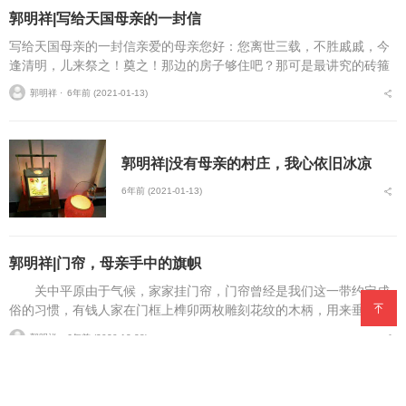
郭明祥|写给天国母亲的一封信
写给天国母亲的一封信亲爱的母亲您好：您离世三载，不胜戚戚，今
逢清明，儿来祭之！奠之！那边的房子够住吧？那可是最讲究的砖箍
坟。春天花开，你俩出来走走，嫌西边灵山远，就去东边周公庙逛
郭明祥 ⋅
6年前 (2021-01-13)
逛。夏天就呆新居里少...
郭明祥|没有母亲的村庄，我心依旧冰凉
6年前 (2021-01-13)
郭明祥|门帘，母亲手中的旗帜
关中平原由于气候，家家挂门帘，门帘曾经是我们这一带约定成
俗的习惯，有钱人家在门框上榫卯两枚雕刻花纹的木柄，用来垂挂门
帘，普通人家就用两苗铸铁钉垂挂，木柄也好，铸铁钉也好，讲究平
郭明祥 ⋅
6年前 (2020-12-28)
行对称就行。门帘的魅...
刘佳好|我的母亲