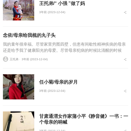
王托弟/“ 小强 ”做了妈
3年前 (2023-12-04)
念依/母亲给我梳的丸子头
我的童年很幸福。尽管家里穷图四壁，但患有间歇性精神疾病的母亲
还是给予我了健康阳光的母爱。尽管母亲犯病的时候比清醒的时候
多，但我一样感恩，知足，快乐。父亲，在村子里是单姓，祖辈几代
王托弟 ⋅
3年前 (2023-12-04)
没有超过一百口人。父亲...
任小菊/母亲的岁月
3年前 (2023-12-04)
甘肃通渭女作家蒲小平《静音健》一书：一
个母亲的呐喊
3年前 (2023-12-04)