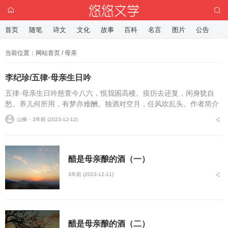
首页
随笔
诗文
文化
故事
百科
名言
图片
公告
当前位置：
网站首页
/ 母亲
李纪珍/五律·母亲生日吟
五律·母亲生日吟慈萱今八六，恨我困高楼。疫疠去还复，闲身犹自
愁。养儿何所用，有梦亦难酬。独酒对空月，任风吹乱头。作者简介
李纪珍，网名过客，九州诗社会员，【雪藻兰襟】步蟾宫副主编，黄
山柳 ⋅
3年前 (2023-12-12)
河诗社编辑，秦安县诗...
醋是母亲酿的酒（一）
3年前 (2023-12-11)
醋是母亲酿的酒（二）