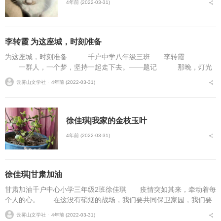
4年前 (2022-03-31)
李转霞 为这座城，时刻准备
为这座城，时刻准备 千户中学八年级三班 李转霞
一群人，一个梦，坚持一起走下去。——题记 那晚，灯光
璀璨，街道上人山人海，正值周五，家家户户都在街道上散步。聒噪
云雾山文学社 ⋅
4年前 (2022-03-31)
的言谈声，震耳欲聋的...
徐佳琪|我家的金枝玉叶
4年前 (2022-03-31)
徐佳琪|甘肃加油
甘肃加油千户中心小学三年级2班徐佳琪 疫情突如其来，牵动着每
个人的心。 在这没有硝烟的战场，我们要共同保卫家园，我们要
感谢那些志愿者，还有那些在一线工作的的医务人员，他们才是真正
云雾山文学社 ⋅
4年前 (2022-03-31)
的英雄。 当下我...