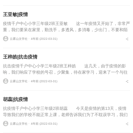
王亚敏|疫情
疫情千户中心小学三年级2班王亚敏 这一年疫情又开始了，非常严
重，我们要呆在家里，勤洗手，多透风，多消毒，少出门，不要和陌
生人在一起。 “防疫疫情，人人有责。”白衣天使穿着厚厚的防护
云雾山文学社 ⋅
4年前 (2022-03-31)
服，戴上了口罩，...
王梓皓|抗击疫情
抗击疫情千户中心小学三年级2班王梓皓 这几天，由于疫情的影
响，我们响应了学校的号召，少聚集，待在家学习，迎来了一个与往
日不一样的上课--网课。这样我们就不给社会添乱，而且也得到了最
云雾山文学社 ⋅
4年前 (2022-03-31)
好的防护。 可是...
胡蕊|抗疫情
抗疫情千户中心小学三年级2班胡蕊 今天是疫情的第13天，疫情
导致我们的学校不能正常上课，老师告诉我们为了不耽误学习，我们
只好上网课了。 最近，我们甘肃天水的疫情不断加重，确诊病例
云雾山文学社 ⋅
4年前 (2022-03-31)
也在增加，不知道在...