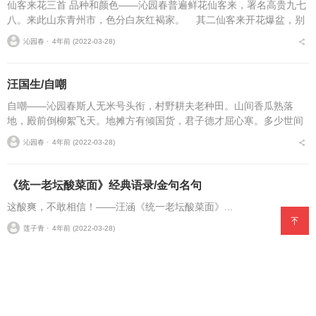
仙客来花三首 品种和颜色——沁园春普遍鲜花仙客来，署名高贵九七
八。来此山东青州市，色分白灰红褐家。 其二仙客来开花爆盆，别
称萝卜海棠型。一...
沁园春 ⋅
4年前 (2022-03-28)
汪国生/自嘲
自嘲——沁园春斯人无米号头衔，村野耕夫老种田。山间香瓜熟落
地，殿前倒柳絮飞天。地摊方有倾国货，君子德才屈心寒。多少世间
名利客，机关算尽赌银钱。...
沁园春 ⋅
4年前 (2022-03-28)
《统一老坛酸菜面》经典语录/金句名句
这酸爽，不敢相信！——汪涵《统一老坛酸菜面》...
莲子青 ⋅
4年前 (2022-03-28)
郭明祥 趟过汉水，去寻春
4年前 (2022-03-27)