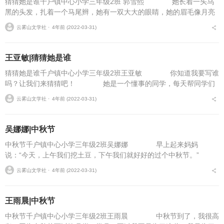
猜猜她是谁千户镇中心小学三年级2班 郭雪熙 她长着一头乌
黑的头发，扎着一个马尾辫，她有一双大大的眼睛，她的眉毛像月亮
似的。 她喜欢跳绳，总是让她的爸爸买很多各种各样的绳
云雾山文学社 ⋅
4年前 (2022-03-31)
子，她...
王亚敏|猜猜她是谁
猜猜她是谁千户镇中心小学三年级2班王亚敏 你知道我要写谁
吗？让我们来猜猜吧！ 她是一个懂事的同学，每天帮同学们
发本子和领读课文。她有一个金灿灿的眼睛，白白的脸蛋，小小的嘴
云雾山文学社 ⋅
4年前 (2022-03-31)
巴像个小三角形，...
吴娜娜|中秋节
中秋节千户镇中心小学三年级2班吴娜娜 早上起来妈妈
说：“今天，上午我们挖土豆，下午我们就好好的过个中秋节。”
我们整整挖了一上午，我和姐姐、妈妈、爷爷来挖土豆，中午吃
云雾山文学社 ⋅
4年前 (2022-03-31)
完饭，我吃了几个月饼...
王雨晨|中秋节
中秋节千户镇中心小学三年级2班王雨晨 中秋节到了，我很高