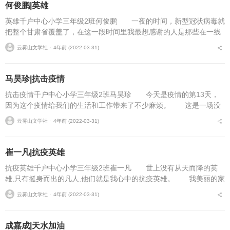
何俊鹏|英雄
英雄千户中心小学三年级2班何俊鹏 一夜的时间，新型冠状病毒就
把整个甘肃省覆盖了，在这一段时间里我最想感谢的人是那些在一线
的挺身而出的英雄! 他们每天都很辛苦，因为他们不管白天还是晚
云雾山文学社 ⋅
4年前 (2022-03-31)
上都不睡觉，熬夜...
马昊珍|抗击疫情
抗击疫情千户中心小学三年级2班马昊珍 今天是疫情的第13天，
因为这个疫情给我们的生活和工作带来了不少麻烦。 这是一场没
有硝烟的战争，它看不见也摸不着，因为疫情，学校停课，不得上起
云雾山文学社 ⋅
4年前 (2022-03-31)
了网课。在这个非常...
崔一凡|抗疫英雄
抗疫英雄千户中心小学三年级2班崔一凡 世上没有从天而降的英
雄,只有挺身而出的凡人,他们就是我心中的抗疫英雄。 我美丽的家
乡突然病了,原本热闹的有秩序的生活,被这该死的病毒打乱了,交警们
云雾山文学社 ⋅
4年前 (2022-03-31)
在维护交通秩...
成嘉成|天水加油