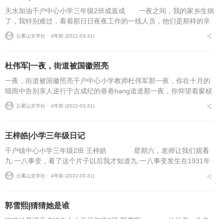
天水加油千户中心小学三年级2班成嘉成 一夜之间，我的家乡生病
了，我特别难过，看着那日日夜夜工作的一线人员，他们是那样的辛
苦! 每天妈妈睁开眼的第一件事情就是看新闻，但是病例还是每天
云雾山文学社 ⋅
4年前 (2022-03-31)
都在增加。尤其是...
杜伟军|一夜，街道被国徽照亮
一夜，街道被国徽照亮千户中心小学教师杜伟军那一夜，你在十月的
细雨中告别亲人逆行于古成纪的巷巷hang道道那一夜，你仰望着窗棂
中透射出的灯光宛如花海中绽放着的明艳花蕾那一夜，你在夜空烈风
云雾山文学社 ⋅
4年前 (2022-03-31)
中的呼喊穿透玻璃...
王梓皓|小学三年级日记
千户镇中心小学三年级2班 王梓皓 星期六，老师让我们观看
九·一八事变，看了这个片子以后我才知道九·一八事变发生在1931年
九月十八日夜。 日本关东军为了实现他们的侵略野心，自
云雾山文学社 ⋅
4年前 (2022-03-31)
己...
郭雪熙|猜猜她是谁