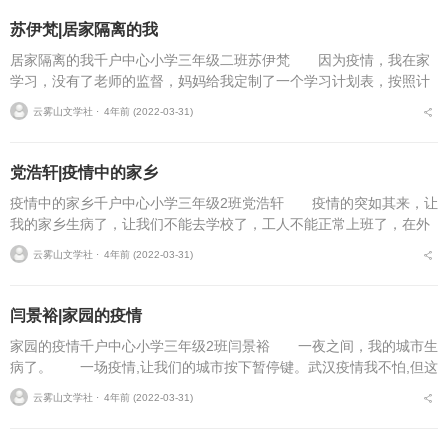
苏伊梵|居家隔离的我
居家隔离的我千户中心小学三年级二班苏伊梵 因为疫情，我在家
学习，没有了老师的监督，妈妈给我定制了一个学习计划表，按照计
划表的时间，每天都井井有条的学习，一天十分充实。老师也给我们
云雾山文学社 ⋅
4年前 (2022-03-31)
网上教学，除了学习，...
党浩轩|疫情中的家乡
疫情中的家乡千户中心小学三年级2班党浩轩 疫情的突如其来，让
我的家乡生病了，让我们不能去学校了，工人不能正常上班了，在外
打工的妈妈不能回家了。我们的白衣天使为了大家，舍小家为大家的
云雾山文学社 ⋅
4年前 (2022-03-31)
英雄事迹，让我深深...
闫景裕|家园的疫情
家园的疫情千户中心小学三年级2班闫景裕 一夜之间，我的城市生
病了。 一场疫情,让我们的城市按下暂停键。武汉疫情我不怕,但这
次病在我的家乡甘肃了我怕了。 大家齐心协力，共度难关。天水
云雾山文学社 ⋅
4年前 (2022-03-31)
的心牵动着黄河...