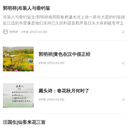
郭明祥|吊装人与垂钓翁
吊装人与垂钓翁文/郭明祥南郑阳春桥濂水河上游一群吊大梁的钓翁雄
起江边的吊臂像是他们压抑已久的利器直戳早晨日头大有刺破苍穹之
势吊车的巨型铁钩子重若千斤可是一钩下去他们得到也就是碎银几俩
郭明祥 ⋅
4年前 (2022-03-28)
能扫一地鸡毛吗还能...
郭明祥|黄色在汉中很正经
4年前 (2022-03-28)
藏头诗：春花秋月何时了
4年前 (2022-03-28)
汪国生|仙客来花三首