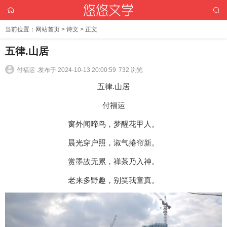
当前位置：
网站首页
>
诗文
> 正文
五律.山居
付福运 .
发布于 2024-10-13 20:00:59
732 浏览
五律.山居
付福运
窗外闻啼鸟，梦醒花甲人。
晨光穿户照，淑气捲帘新。
赏墨故无累，禅茶乃入神。
老来多野趣，别笑我童真。