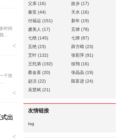
父亲
(16)
故乡
(17)
秦安
(44)
天水
(16)
付福运
(151)
新年
(19)
多时间
虞美人
(17)
五律
(78)
..
七绝
(145)
七律
(87)
五绝
(23)
薛方晴
(23)
艾叶
(132)
张彩萍
(91)
王托弟
(192)
徐翔
(16)
蔡金喜
(20)
张晶晶
(19)
一个按
赵洁
(22)
陈富进
(24)
.
吴慧斌
(21)
友情链接
正式出
tag