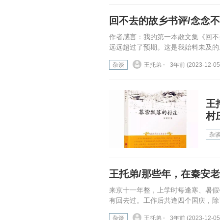
回不去的故乡书评/念念
作者感言：我的第一本散文集《回不
远远超过了预期。这是我始料未及的。
杂谈
王托弟 ⋅
3年前 (2023-12-05
王
村
杂
王托弟/那些年，在秦安老
来京十一年整，上学时每逢寒、暑假
有回去过。工作后共逢四个国庆，除
杂谈
王托弟 ⋅
3年前 (2023-12-05