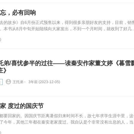
不忘，必有回响
去的故乡》自6月份正式预售以来，得到很多亲朋好友的支持，目前，销
本书从8月中旬开始陆续向大家发出，不到一个月时间，就收到了好几..
)
托弟/喜忧参半的过往——读秦安作家董文婷《暮雪
庄》
谈
王托弟 ⋅
3年前 (2023-12-05)
家 度过的国庆节
都要回家的。因国庆节距离暑假归来时间不长，故七年求学生涯中里，这
了今年，其他三年都在秦安老家度过。我自认是个非常没有出息的人，当..
)