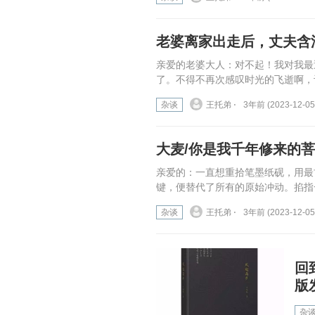
老婆离家出走后，丈夫含
亲爱的老婆大人：对不起！我对我最
了。不得不再次感叹时光的飞逝啊，
杂谈
王托弟 ⋅
3年前 (2023-12-05
大麦/你是我千年修来的菩
亲爱的：一直想重拾笔墨纸砚，用最
键，便替代了所有的原始冲动。掐指一
杂谈
王托弟 ⋅
3年前 (2023-12-05
回
版
杂