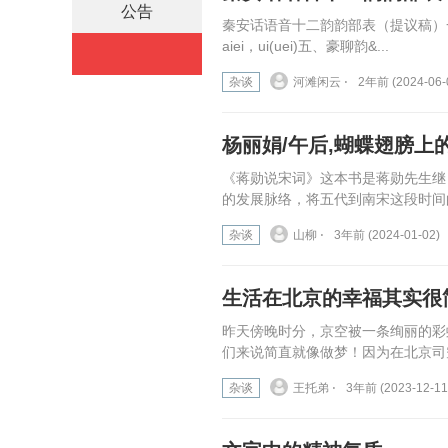
公告
秦安话语音十二韵韵部表（提议稿）一、亚麻
aiei，ui(uei)五、豪聊韵&...
杂谈
河滩闲云 ⋅
2年前 (2024-06-
杨丽娟/午后,蝴蝶翅膀上
《蒋勋说宋词》这本书是蒋勋先生继
的发展脉络，将五代到南宋这段时间
杂谈
山柳 ⋅
3年前 (2024-01-02)
生活在北京的幸福其实很
昨天傍晚时分，京空被一条绚丽的彩
们来说简直就像做梦！因为在北京司
杂谈
王托弟 ⋅
3年前 (2023-12-11