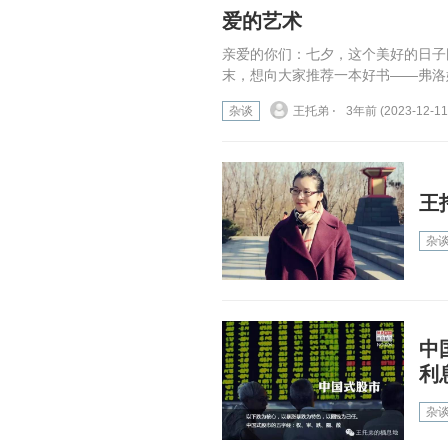
爱的艺术
亲爱的你们：七夕，这个美好的日子
末，想向大家推荐一本好书——弗洛
杂谈
王托弟 ⋅
3年前 (2023-12-11
王
杂
中
利
杂