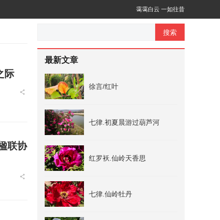
霭霭白云 一如往昔
搜索
最新文章
之际
徐言/红叶
七律.初夏晨游过葫芦河
楹联协
红罗袄.仙岭天香思
七律.仙岭牡丹