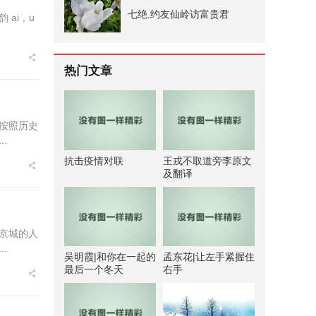
七绝.约友仙岭访富贵君
 ai，u
热门文章
按照历史
.
抗击疫情对联
王戎不取道旁李原文
及翻译
京城的人
.
吴明霞|和你在一起的
孟东花|让左手紧握住
最后一个冬天
右手