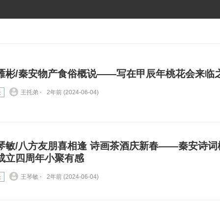
雁彬/秦安物产食俗概说——写在甲辰年桃花会来临
谈
王托弟 ⋅
2年前 (2024-06-04)
琴敏/八方友朋喜相逢 诗画茶酒庆新春——秦安诗词
成立四周年小聚有感
谈
王琴敏 ⋅
2年前 (2024-06-04)