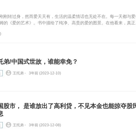
刚刚转过身，然而爱天天有，生活的温柔情话也无处不在。每一天都与爱
姆的《爱的艺术》。书中描绘了纯净、高贵的爱的图景。在他看来，真正..
)
托弟/中国式世故，谁能幸免？
谈
王托弟 ⋅
3年前 (2023-12-10)
国股市， 是谁放出了高利贷，不见本金也能掠夺股
息
谈
王托弟 ⋅
3年前 (2023-12-08)