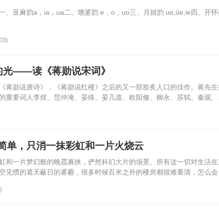
韵a，ia，ua二、饿婆韵 e，o，uo三、月姐韵 ue,üe,ie四、开怀韵
03)
的光——读《蒋勋说宋词》
《蒋勋说唐诗》，《蒋勋说红楼》之后的又一部脍炙人口的佳作。蒋先生
的重要词人李煜、范仲淹、晏殊、晏几道、欧阳修、柳永、苏轼、秦观、..
简单，只消一抹彩虹和一片火烧云
虹和一片梦幻般的晚霞裹挟，俨然科幻大片的场景。所有这一切对生活在
空见惯的遮天蔽日的雾霾，很多时候百米之外的楼房都很难看清，怎么会..
)