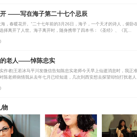
花开 ——写在海子第二十七个忌辰
大海，春暖花开。”二十七年前的3月26日，海子，一个天才的诗人，俯卧
选择离开了人世。海子离开时，随身携带了四本书：《圣经》、《瓦...
)
敬的老人——悼陈忠实
实作者|王若冰马平川发微信告知陈忠实老师今天早上仙逝消息时，我正
对陈老师病情我从去年七月已经知道，几次到西安想去探望却怕打扰老人..
)
礼物