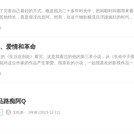
了完善自己最好的方式。概是因为二十多年时光中，把闲暇时间都用来看
其他特长，真是很没出息呵。然而，在这个物欲横流且浮躁疯狂的时代，..
)
春、爱情和革命
拉的《生活在别处》看完。这是我看过的他的第三本小说，从《生命中不
就对这位作家的作品产生挚爱。我喜欢的小说，一如我喜欢的影视作品一..
)
品路痴阿Q
谈
王托弟 ⋅
3年前 (2023-12-11)