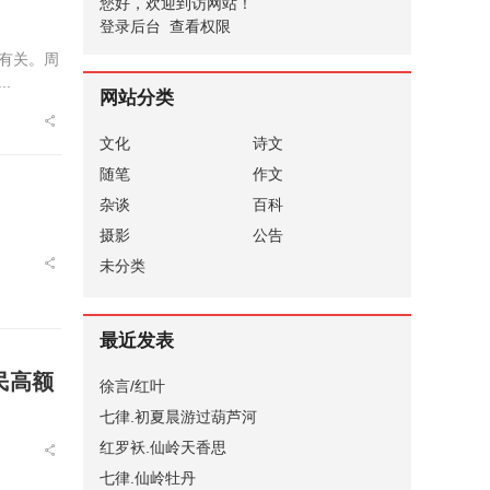
您好，欢迎到访网站！
登录后台
查看权限
有关。周
.
网站分类
文化
诗文
随笔
作文
杂谈
百科
摄影
公告
未分类
最近发表
民高额
徐言/红叶
七律.初夏晨游过葫芦河
红罗袄.仙岭天香思
七律.仙岭牡丹