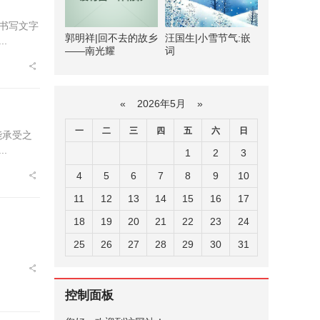
书写文字
郭明祥|回不去的故乡
汪国生|小雪节气:嵌
.
——南光耀
词
«
2026年5月
»
一
二
三
四
五
六
日
能承受之
.
1
2
3
4
5
6
7
8
9
10
11
12
13
14
15
16
17
18
19
20
21
22
23
24
25
26
27
28
29
30
31
控制面板