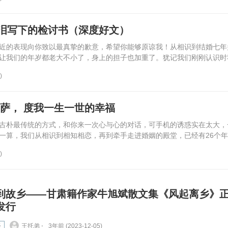
泪写下的检讨书（深度好文）
近的表现向你致以最真挚的歉意，希望你能够原谅我！从相识到结婚七年
让我们的年岁都老大不小了，身上的担子也加重了。犹记我们刚刚认识时我.
)
萨， 度我一生一世的幸福
古朴最传统的方式，和你来一次心与心的对话，可手机的诱惑实在太大，
算，我们从相识到相知相恋，再到牵手走进婚姻的殿堂，已经有26个年..
)
到故乡——甘肃籍作家牛旭斌散文集《风起离乡》
发行
谈
王托弟 ⋅
3年前 (2023-12-05)