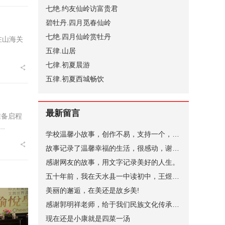
七绝.约友仙岭访富贵君
碧牡丹.四月觅春仙岭
七绝.四月仙岭赏牡丹
在山海关
五律.山居
七律.初夏晨游
五律.初夏西城畅饮
最新留言
准备启程
.
学校温馨小故事，创作不易，支持一个，谢谢。
故事记录了温馨幸福的生活，很感动，谢谢。
感谢网友的故事，用文字记录美好的人生。
五十年前，我在天水县一中读初中，王煜老师代过课，后来他当了副校长。昨晚突发奇想，在网上查询，一个是天水小学语文老师张健（小学名称名字忘了，只记得学校在北道阜），一个是天水县一中的马玉花，是我初中的班主任，好像刚结婚，一个就是王煜。张健老师身体不太好，不知道还在不在，马玉花老师现在应该有70岁了。
美丽的邂逅，在美还是故乡美!
感谢郭明祥老师，给于我们民族文化传承，弘扬的深情厚意的描绘！
现在还是小康就是四菜一汤