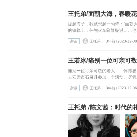
王托弟/面朝大海，春暖
提起海子，我就想起一句诗：“面朝
的铁轨上，任凭火车隆隆驶过……他
杂谈
王托弟 ⋅
3年前 (2023-12-08
王若冰/痛别一位可亲可
痛别一位可亲可敬的老人——悼陈忠
去安康市石泉县参加一个活动。尽管
杂谈
王托弟 ⋅
3年前 (2023-12-06
王托弟 /陈文茜：时代的