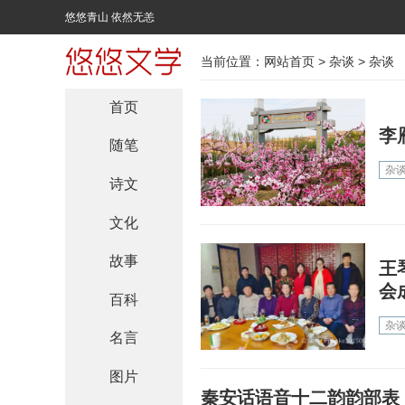
悠悠青山 依然无恙
当前位置：
网站首页
>
杂谈
>
杂谈
首页
李
随笔
杂
诗文
文化
故事
王
会
百科
杂
名言
图片
秦安话语音十二韵韵部表