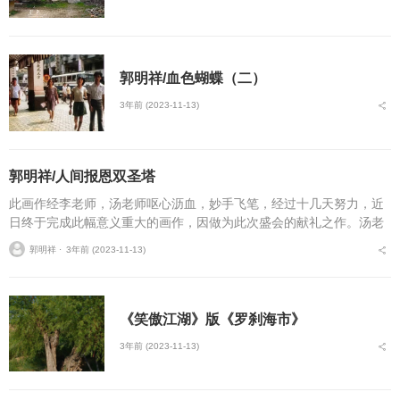
郭明祥/血色蝴蝶（二）
3年前 (2023-11-13)
郭明祥/人间报恩双圣塔
此画作经李老师，汤老师呕心沥血，妙手飞笔，经过十几天努力，近
日终于完成此幅意义重大的画作，因做为此次盛会的献礼之作。汤老
师畅谈立意，其构思精巧，立意深远。据说是报恩寺塔传说是孙权为
郭明祥 ⋅
3年前 (2023-11-13)
母所建，大雁塔是李治...
《笑傲江湖》版《罗刹海市》
3年前 (2023-11-13)