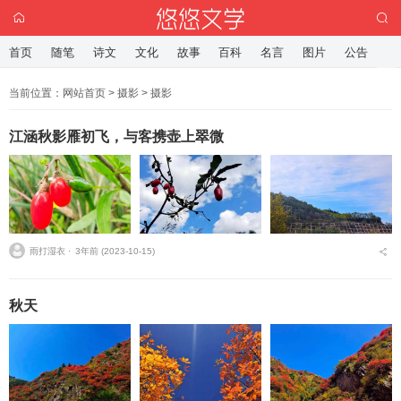
首页
随笔
诗文
文化
故事
百科
名言
图片
公告
当前位置：
网站首页
>
摄影
>
摄影
江涵秋影雁初飞，与客携壶上翠微
雨打湿衣 ⋅
3年前 (2023-10-15)
秋天