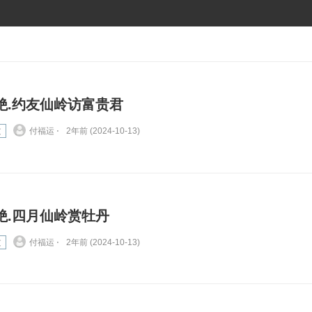
绝.约友仙岭访富贵君
文
付福运 ⋅
2年前 (2024-10-13)
绝.四月仙岭赏牡丹
文
付福运 ⋅
2年前 (2024-10-13)