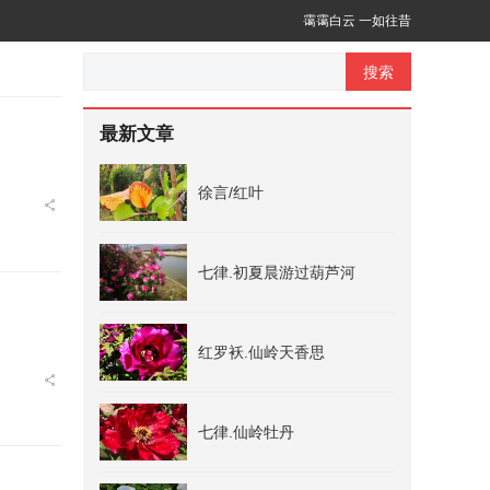
霭霭白云 一如往昔
搜索
最新文章
徐言/红叶
七律.初夏晨游过葫芦河
红罗袄.仙岭天香思
七律.仙岭牡丹