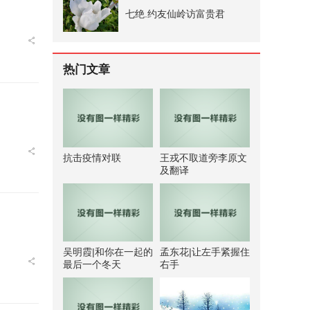
七绝.约友仙岭访富贵君
热门文章
抗击疫情对联
王戎不取道旁李原文
及翻译
吴明霞|和你在一起的
孟东花|让左手紧握住
最后一个冬天
右手