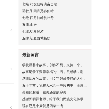
七绝.约友仙岭访富贵君
碧牡丹.四月觅春仙岭
七绝.四月仙岭赏牡丹
五律.山居
七律.初夏晨游
五律.初夏西城畅饮
最新留言
学校温馨小故事，创作不易，支持一个，谢谢。
故事记录了温馨幸福的生活，很感动，谢谢。
感谢网友的故事，用文字记录美好的人生。
五十年前，我在天水县一中读初中，王煜老师代过课，后来他当了副校长。昨晚突发奇想，在网上查询，一个是天水小学语文老师张健（小学名称名字忘了，只记得学校在北道阜），一个是天水县一中的马玉花，是我初中的班主任，好像刚结婚，一个就是王煜。张健老师身体不太好，不知道还在不在，马玉花老师现在应该有70岁了。
美丽的邂逅，在美还是故乡美!
感谢郭明祥老师，给于我们民族文化传承，弘扬的深情厚意的描绘！
现在还是小康就是四菜一汤