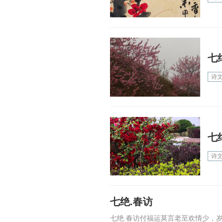
七
诗
七
诗
七绝.春访
七绝.春访付福运莫言老至欢情少，岁