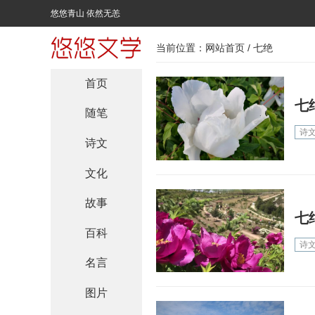
悠悠青山 依然无恙
当前位置：
网站首页
/ 七绝
首页
七
随笔
诗
诗文
文化
故事
七
百科
诗
名言
图片