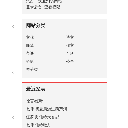
您好，欢迎到访网站！
登录后台
查看权限
网站分类
文化
诗文
随笔
作文
杂谈
百科
摄影
公告
未分类
最近发表
徐言/红叶
七律.初夏晨游过葫芦河
红罗袄.仙岭天香思
七律.仙岭牡丹