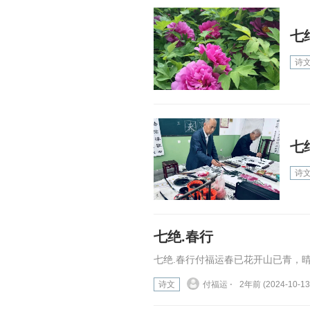
七
诗
七
诗
七绝.春行
七绝.春行付福运春已花开山已青，晴
诗文
付福运 ⋅
2年前 (2024-10-13