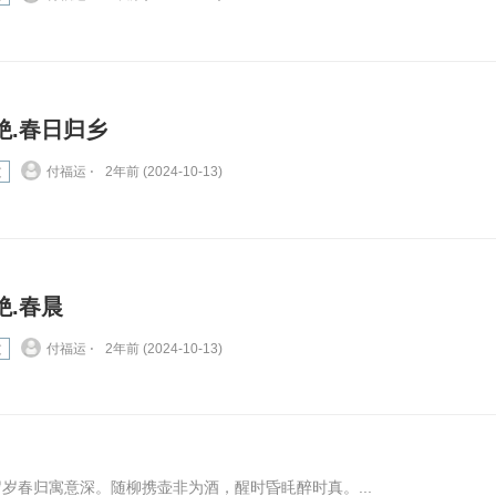
绝.春日归乡
文
付福运 ⋅
2年前 (2024-10-13)
绝.春晨
文
付福运 ⋅
2年前 (2024-10-13)
岁春归寓意深。随柳携壶非为酒，醒时昏眊醉时真。...