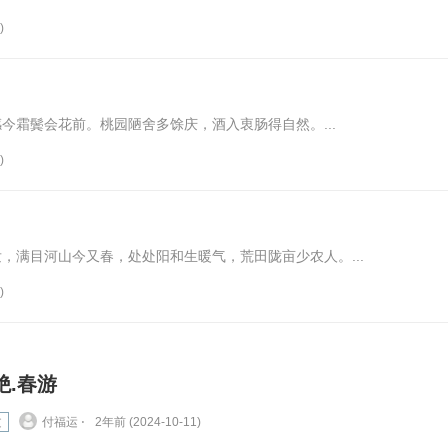
)
今霜鬓会花前。桃园陋舍多馀庆，酒入衷肠得自然。...
)
，满目河山今又春，处处阳和生暖气，荒田陇亩少农人。...
)
绝.春游
文
付福运 ⋅
2年前 (2024-10-11)