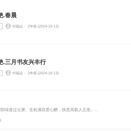
绝.春晨
文
付福运 ⋅
2年前 (2024-10-13)
绝.三月书友兴丰行
文
付福运 ⋅
2年前 (2024-10-13)
阳绿道过云屏。生机满目惹心醉，快意高歌人忘形。...
)