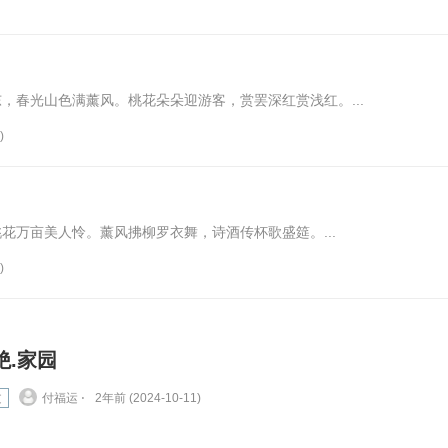
，春光山色满薰风。桃花朵朵迎游客，赏罢深红赏浅红。...
)
花万亩美人怜。薰风拂柳罗衣舞，诗酒传杯歌盛筵。...
)
绝.家园
文
付福运 ⋅
2年前 (2024-10-11)