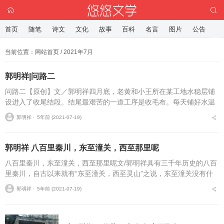
首页
随笔
诗文
文化
故事
百科
名言
图片
公告
当前位置：
网站首页
/ 2021年7月
郭明祥|问路二
问路二【原创】文／郭明祥四月底，老黄和小王所在某工地水稳层铺
设进入了收尾结段。结尾最艰苦的一道工序是收毛布。每天铺好水温
料，在收工之前，心须盖上一层白色的毛布，盖毛布这项工作是铺水
郭明祥 ⋅
5年前 (2021-07-19)
稳层工作的重重之重...
郭明祥 八百里秦川，东至潼关，西至那里呢
八百里秦川，东至潼关，西至那里呢文/郭明祥具有三千年历史的八百
里秦川，自古以来就有“东至潼关，西至灵山”之说，东至潼关没有什
么悬念，而西至是凤翔区的灵山，还是金合区的林家村。这道关中名
郭明祥 ⋅
5年前 (2021-07-19)
川西端终点存在着...