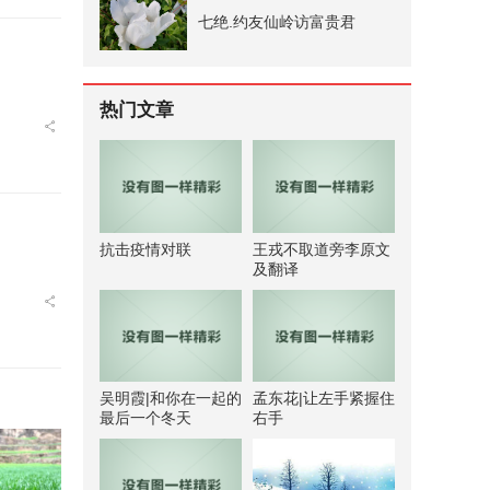
七绝.约友仙岭访富贵君
热门文章
抗击疫情对联
王戎不取道旁李原文
及翻译
吴明霞|和你在一起的
孟东花|让左手紧握住
最后一个冬天
右手