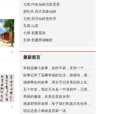
七绝.约友仙岭访富贵君
碧牡丹.四月觅春仙岭
七绝.四月仙岭赏牡丹
五律.山居
七律.初夏晨游
五律.初夏西城畅饮
最新留言
学校温馨小故事，创作不易，支持一个，谢谢。
故事记录了温馨幸福的生活，很感动，谢谢。
感谢网友的故事，用文字记录美好的人生。
五十年前，我在天水县一中读初中，王煜老师代过课，后来他当了副校长。昨晚突发奇想，在网上查询，一个是天水小学语文老师张健（小学名称名字忘了，只记得学校在北道阜），一个是天水县一中的马玉花，是我初中的班主任，好像刚结婚，一个就是王煜。张健老师身体不太好，不知道还在不在，马玉花老师现在应该有70岁了。
美丽的邂逅，在美还是故乡美!
感谢郭明祥老师，给于我们民族文化传承，弘扬的深情厚意的描绘！
现在还是小康就是四菜一汤