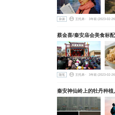
杂谈
王托弟 ⋅
3年前 (2023-02-26
蔡金喜/秦安庙会美食标
随笔
王托弟 ⋅
3年前 (2023-02-26
秦安神仙岭上的牡丹种植