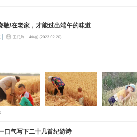
晓敬/在老家，才能过出端午的味道
笔
王托弟 ⋅
4年前 (2023-02-20)
)
一口气写下二十几首纪游诗