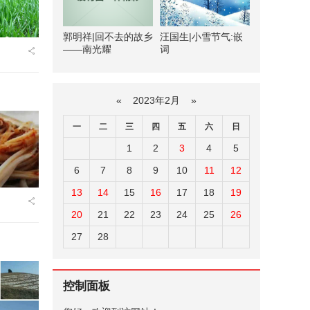
郭明祥|回不去的故乡
汪国生|小雪节气:嵌
——南光耀
词
«
2023年2月
»
一
二
三
四
五
六
日
1
2
3
4
5
6
7
8
9
10
11
12
13
14
15
16
17
18
19
20
21
22
23
24
25
26
27
28
控制面板