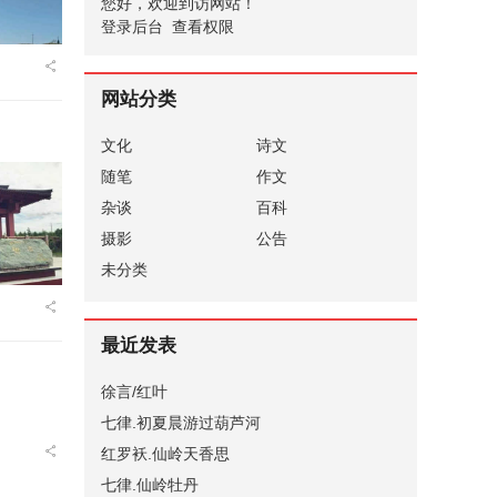
您好，欢迎到访网站！
登录后台
查看权限
网站分类
文化
诗文
随笔
作文
杂谈
百科
摄影
公告
未分类
最近发表
徐言/红叶
七律.初夏晨游过葫芦河
红罗袄.仙岭天香思
七律.仙岭牡丹