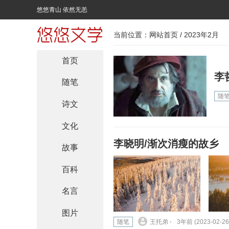
悠悠青山 依然无恙
当前位置：
网站首页
/ 2023年2月
首页
李
随笔
随
诗文
文化
李晓明/渐次消瘦的故乡
故事
百科
名言
图片
随笔
王托弟 ⋅
3年前 (2023-02-26