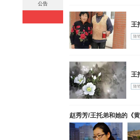
公告
王
随
王
随
赵秀芳/王托弟和她的《