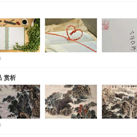
)
 赏析
)