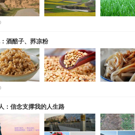
)
配：酒醅子、荞凉粉
)
人：信念支撑我的人生路