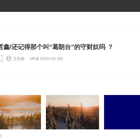
哲鑫/还记得那个叫“葛朗台”的守财奴吗 ？
笔
王托弟 ⋅
3年前 (2023-02-26)
)