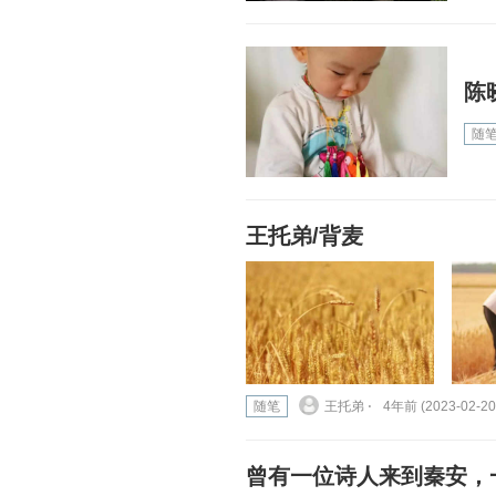
陈
随
王托弟/背麦
随笔
王托弟 ⋅
4年前 (2023-02-20
曾有一位诗人来到秦安，