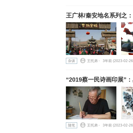
王广林/秦安地名系列之
杂谈
王托弟 ⋅
3年前 (2023-02-26
“2019蔡一民诗画印展
随笔
王托弟 ⋅
3年前 (2023-02-26