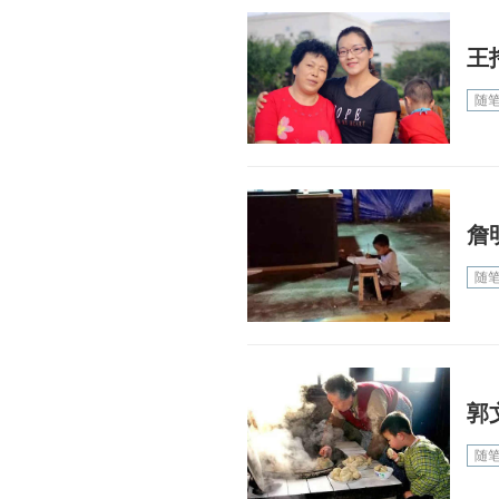
王
随
詹
随
郭
随