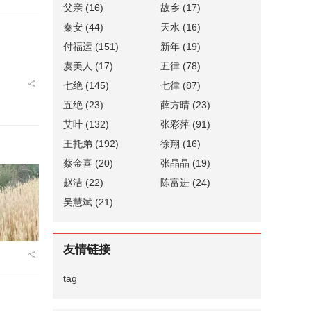
父亲
(16)
故乡
(17)
秦安
(44)
天水
(16)
付福运
(151)
新年
(19)
虞美人
(17)
五律
(78)
七绝
(145)
七律
(87)
五绝
(23)
薛方晴
(23)
艾叶
(132)
张彩萍
(91)
王托弟
(192)
徐翔
(16)
蔡金喜
(20)
张晶晶
(19)
赵洁
(22)
陈富进
(24)
吴慧斌
(21)
友情链接
tag