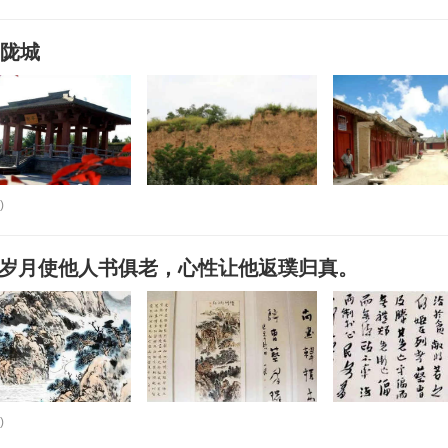
：陇城
)
”：岁月使他人书俱老，心性让他返璞归真。
)