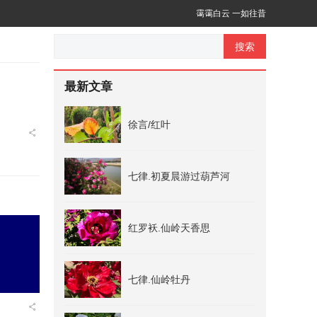
霭霭白云 一如往昔
搜索
最新文章
徐言/红叶
七律.初夏晨游过葫芦河
红罗袄.仙岭天香思
七律.仙岭牡丹