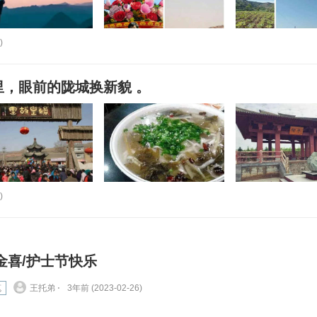
)
里，眼前的陇城换新貌 。
)
金喜/护士节快乐
笔
王托弟 ⋅
3年前 (2023-02-26)