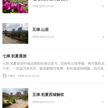
2年前 (2024-10-13)
五律.山居
2年前 (2024-10-13)
七律.初夏晨游
七律.初夏晨游付福运晴阳轻燕任高飞，层岭衔云转翠微。两岸繁枝花
十里，一河远泻浪何归。眼前树隐丹青阁，郭外烟迷锦绣畿。四月风
光皆入望，山城处处尽朝暉。...
付福运 ⋅
2年前 (2024-10-13)
五律.初夏西城畅饮
2年前 (2024-10-13)