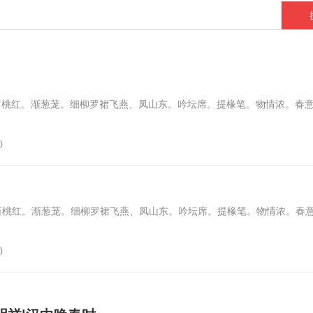
亩桃红。渐葱茏。细柳罗裙飞燕、凤山东。吟坛席。提椽笔。物情浓。春
)
亩桃红。渐葱茏。细柳罗裙飞燕、凤山东。吟坛席。提椽笔。物情浓。春
)