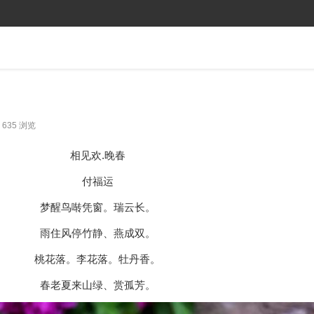
635 浏览
相见欢.晚春
付福运
梦醒鸟啭凭窗。瑞云长。
雨住风停竹静、燕成双。
桃花落。李花落。牡丹香。
春老夏来山绿、赏孤芳。