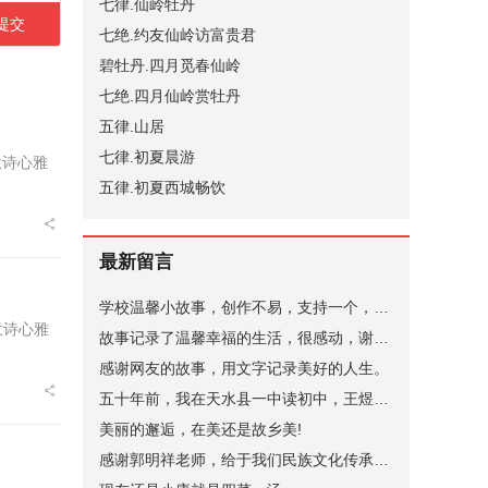
七律.仙岭牡丹
七绝.约友仙岭访富贵君
碧牡丹.四月觅春仙岭
七绝.四月仙岭赏牡丹
五律.山居
七律.初夏晨游
意诗心雅
五律.初夏西城畅饮
最新留言
学校温馨小故事，创作不易，支持一个，谢谢。
意诗心雅
故事记录了温馨幸福的生活，很感动，谢谢。
感谢网友的故事，用文字记录美好的人生。
五十年前，我在天水县一中读初中，王煜老师代过课，后来他当了副校长。昨晚突发奇想，在网上查询，一个是天水小学语文老师张健（小学名称名字忘了，只记得学校在北道阜），一个是天水县一中的马玉花，是我初中的班主任，好像刚结婚，一个就是王煜。张健老师身体不太好，不知道还在不在，马玉花老师现在应该有70岁了。
美丽的邂逅，在美还是故乡美!
感谢郭明祥老师，给于我们民族文化传承，弘扬的深情厚意的描绘！