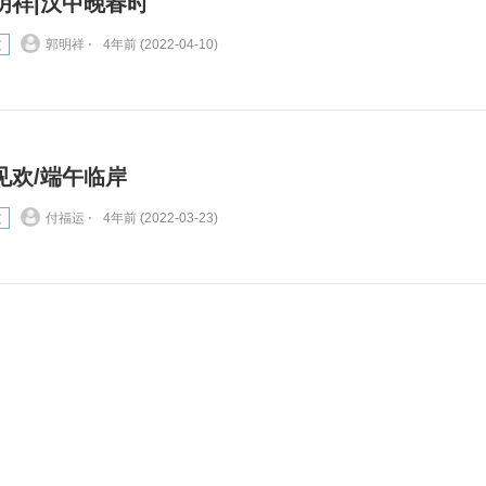
明祥|汉中晚春时
文
郭明祥 ⋅
4年前 (2022-04-10)
见欢/端午临岸
文
付福运 ⋅
4年前 (2022-03-23)