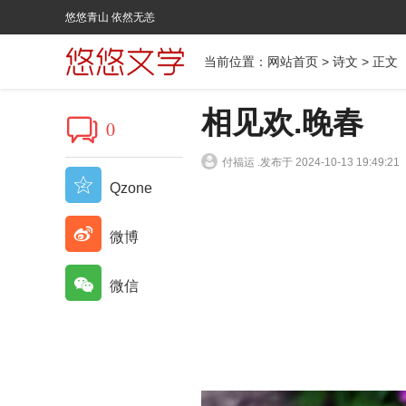
悠悠青山 依然无恙
当前位置：
网站首页
>
诗文
> 正文
相见欢.晚春
0
付福运 .
发布于 2024-10-13 19:49:21
Qzone
微博
微信