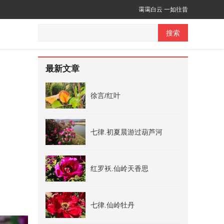
霭霭白云 一如往昔
搜索
最新文章
徐言/红叶
七律.初夏晨游过葫芦河
红罗袄.仙岭天香思
七律.仙岭牡丹