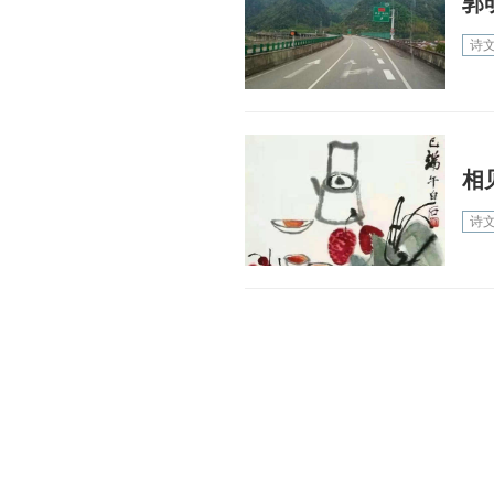
郭
诗
相
诗