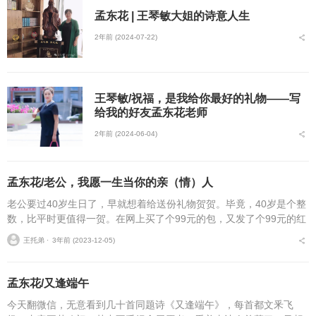
孟东花 | 王琴敏大姐的诗意人生
2年前 (2024-07-22)
王琴敏/祝福，是我给你最好的礼物——写
给我的好友孟东花老师
2年前 (2024-06-04)
孟东花/老公，我愿一生当你的亲（情）人
老公要过40岁生日了，早就想着给送份礼物贺贺。毕竟，40岁是个整
数，比平时更值得一贺。在网上买了个99元的包，又发了个99元的红
包，放学回家又买了99元的菜准备晚宴：渴望我们能幸福99。尽管如
王托弟 ⋅
3年前 (2023-12-05)
此，心里...
孟东花/又逢端午
今天翻微信，无意看到几十首同题诗《又逢端午》，每首都文釆飞