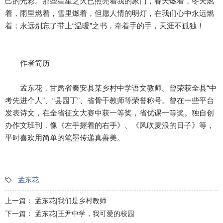
己的光彩。那些星星之火已照亮着我的家门，春天燃着，冬天燃
着，雨里燃着，雪里燃着，但愿人情的明灯，在我们心中永远燃
着；永远别忘了带上“温暖”之书，牵着手的手，天涯不孤独！
作者简历
孟东花，甘肃省秦安县某乡村中学语文教师。曾荣获全县“中
考先进个人”、“县园丁”、省骨干教师等荣誉称号。曾在一些平台
发表诗文，在全省征文大赛中获一等奖，省优课一等奖。独自创
办作文班刊，像《左手握着的右手》、《风吹麦浪的日子》等，
平时喜欢用简单的笔墨传递真善美。
孟东花
上一篇：
孟东花|我们是乡村教师
下一篇：
孟东花|王尹中学，我可爱的校园