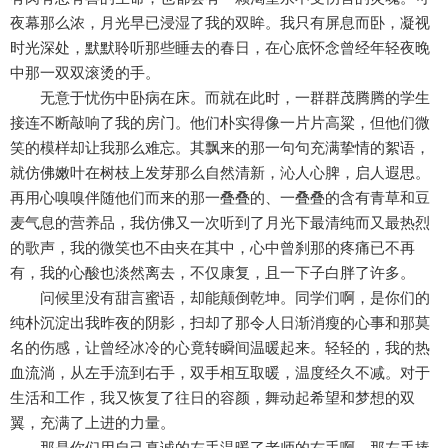
夜幕那么浓，月光早已浸湿了我的双眸。我只有屏息而卧，凝视
时光深处，默默聆听那些睡去的春日，在心底怀念曾经年轻夜晚
中那一双双滚烫的手。
无意于忧伤中卧病在床。而就在此时，一群群茂腾腾的学生
接连不断敲响了我的房门。他们朴实得像一片片高粱，但他们微
笑的模样却让我那么难忘。其飘来的那一句句充满挚情的絮语，
就仿佛嫩叶在树枝上发芽那么自然清新，沁人心脾，启人遐思。
再用心嗅嗅伴随他们而来的那一叠叠的、一叠叠的含有青草和豆
麦气息的营养品，我仿佛又一次听到了月光下最清纯而又最热烈
的歌声，我的微笑也不由夹在其中，心中曾刹那的疼痛已不再
有，我的心酸也淡然离去，不仅康复，且一下子白胖了许多。
问候里没有甜言蜜语，却能颠倒乾坤。同学们啊，是你们的
纯朴沉淀出我昨夜的阴影，扫却了那令人日渐消瘦的心事和那莫
名的伤感，让曾经冰冷的心竟转瞬间温暖起来。轻轻的，我的热
血流淌，从左手流到右手，双手相互取暖，温度经久不减。对于
生活和工作，我又恢复了往日的容颜，舞动起希望和梦想的双
翼，充满了上进的力量。
那是你们用自己真诚的左手温暖了老师的右手啊，那左手捧