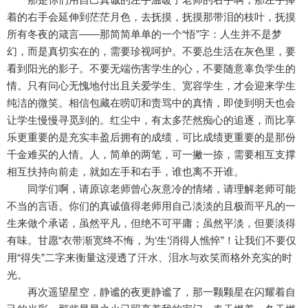
着的右手会延伸到茫茫月色，去抚摸，抚摸那带泪的枝叶，抚摸
所有冬夜的箴言——那简简单单的一个“悟”字：人生并不是梦
幻，而是真切实在的，需要珍视呵护。不要总生活在灰色里，要
看到阳光的影子。不要无端伤害学生的心，不要随意辜负学生的
情。只有问心无愧地付出且关爱学生、宽容学生，才会迎来学生
纯洁的微笑。相信包藏在唠叨和责骂中的真情，即使到明天也会
让学生慢慢寻觅到的。红尘中，有太多茫然痴心的追逐，而比享
乐更重要的是充实丰盈后拥有的成绩，可比成绩更重要的是那份
千金难买的人情。人，简单的两笔，可一撇一捺，需要相互支撑
相互扶持向前走，就如左手和右手，谁也离不开谁。
同学们啊，请原谅老师曾心灰意冷的情绪，请理解老师可能
不当的言语。你们的真诚值得老师用自己淡淡的且极而平凡的一
生来做个承诺，虽然平凡，但绝不可平庸；虽然平淡，但要淡得
有味。甘愿“衣带渐宽终不悔，为‘生’消得人憔悴”！让我们不要仅
用“得失”二字来衡量这浸透了汗水、泪水与欢笑而格外充实的时
光。
再次遥望星空，静谧的夜更静谧了，那一颗颗星在闪耀着自