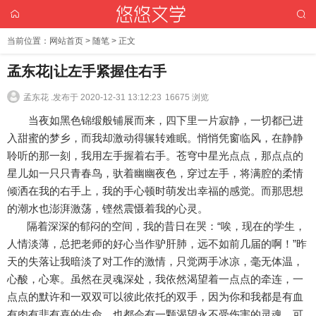
当前位置：
网站首页
>
随笔
> 正文
孟东花|让左手紧握住右手
孟东花 .
发布于 2020-12-31 13:12:23
16675 浏览
当夜如黑色锦缎般铺展而来，四下里一片寂静，一切都已进
入甜蜜的梦乡，而我却激动得辗转难眠。悄悄凭窗临风，在静静
聆听的那一刻，我用左手握着右手。苍穹中星光点点，那点点的
星儿如一只只青春鸟，驮着幽幽夜色，穿过左手，将满腔的柔情
倾洒在我的右手上，我的手心顿时萌发出幸福的感觉。而那思想
的潮水也澎湃激荡，铿然震慑着我的心灵。
隔着深深的郁闷的空间，我的昔日在哭：“唉，现在的学生，
人情淡薄，总把老师的好心当作驴肝肺，远不如前几届的啊！”昨
天的失落让我暗淡了对工作的激情，只觉两手冰凉，毫无体温，
心酸，心寒。虽然在灵魂深处，我依然渴望着一点点的牵连，一
点点的默许和一双双可以彼此依托的双手，因为你和我都是有血
有肉有悲有喜的生命，也都会有一颗渴望永不受伤害的灵魂。可