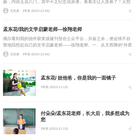
扬，内容五花八门，其中不乏纪念屈原者。看着太让人羡慕了！又想
想，我虽不会写诗，可对端午，不也有过许多美好的回忆吗？何不用
王托弟 ⋅
3年前 (2023-12-04)
我的拙笔来重拾一番呢？...
孟东花/我的文学启蒙老师—徐翔老师
偶尔看到我的拙作获奖或被刊登在公众平台，兴奋之余，便会情不自
禁地回想起自己的文学启蒙老师——徐翔老师。一、从天而降的“外星
人”从小，我钟情于书籍，总觉得读书是一种莫大的愉悦，是内心最好
王托弟 ⋅
3年前 (2023-12-04)
的美容。我喜欢...
孟东花/ 娃他爸，你是我的一面镜子
3年前 (2023-11-13)
付朵朵/孟东花老师，长大后，我多想成为
您
3年前 (2023-11-13)