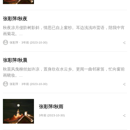
张彩萍/秋夜
秋夜凉月侵阶树影斜，情思已自上窗纱。耳边浅浅吟蛩语，陪我中宵
画菊花。...
张彩萍 ⋅
3年前 (2023-10-30)
张彩萍/秋晨
秋晨风曳柳丝如许凉，置身欣在水云乡。更闻一曲邻家笛，忙向窗前
画晓妆。...
张彩萍 ⋅
3年前 (2023-10-30)
张彩萍/秋雨
3年前 (2023-10-30)