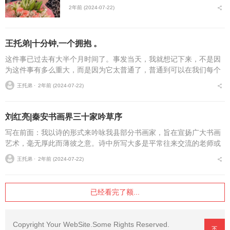
2年前 (2024-07-22)
王托弟|十分钟,一个拥抱 。
这件事已过去有大半个月时间了。事发当天，我就想记下来，不是因
为这件事有多么重大，而是因为它太普通了，普通到可以在我们每个
人的身上都能看到它的影子，或明显或稀微。事情是这样的：大半个
王托弟 ⋅
2年前 (2024-07-22)
月前的一天。午饭过后...
刘红亮|秦安书画界三十家吟草序
写在前面：我以诗的形式来吟咏我县部分书画家，旨在宣扬广大书画
艺术，毫无厚此而薄彼之意。诗中所写大多是平常往来交流的老师或
艺友们，仅就我个人在平日于我县书画采风活动中的一些接触和认
王托弟 ⋅
2年前 (2024-07-22)
知，或于聚会时的友谊往...
已经看完了额...
Copyright Your WebSite.Some Rights Reserved.