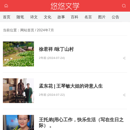
首页
随笔
诗文
文化
故事
百科
名言
图片
公告
当前位置：
网站首页
/ 2024年7月
徐君祥 /咏丁山村
2年前 (2024-07-24)
孟东花 | 王琴敏大姐的诗意人生
2年前 (2024-07-22)
王托弟|用心工作，快乐生活（写在生日之
际） 。