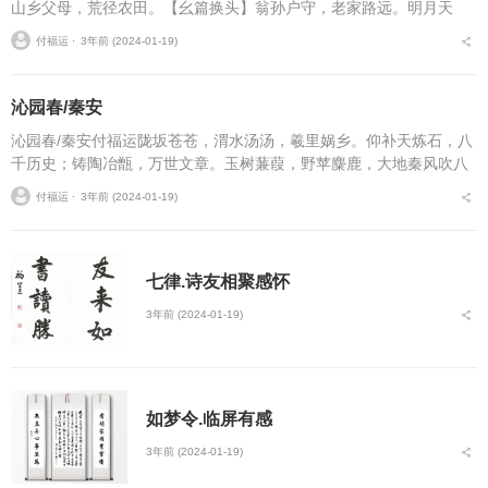
山乡父母，荒径农田。【幺篇换头】翁孙户守，老家路远。明月天
悬，夜灯庭院。还将相戏，欢笑周旋。...
付福运 ⋅
3年前 (2024-01-19)
沁园春/秦安
沁园春/秦安付福运陇坂苍苍，渭水汤汤，羲里娲乡。仰补天炼石，八
千历史；铸陶冶甑，万世文章。玉树蒹葭，野苹麋鹿，大地秦风吹八
荒。凤山阁，观遗文古赋，余味悠长。古今多少贤良。留青史、风流
付福运 ⋅
3年前 (2024-01-19)
且自强。忆文公飞将...
七律.诗友相聚感怀
3年前 (2024-01-19)
如梦令.临屏有感
3年前 (2024-01-19)