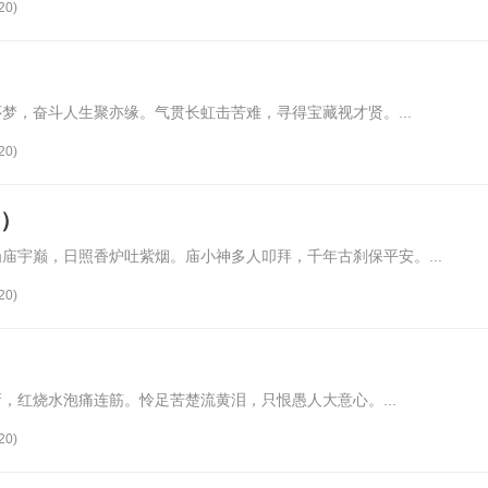
20)
梦，奋斗人生聚亦缘。气贯长虹击苦难，寻得宝藏视才贤。...
20)
韵）
庙宇巅，日照香炉吐紫烟。庙小神多人叩拜，千年古刹保平安。...
20)
，红烧水泡痛连筋。怜足苦楚流黄泪，只恨愚人大意心。...
20)