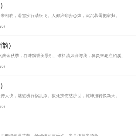
韵）
来相赛，滑雪疾行踏板飞。人仰滚翻姿态炫，沉沉暮霭把家归。...
20)
新韵）
气爽金秋季，谷味飘香美景析。谁料清风袭与我，鼻炎来犯注如溪。...
20)
韵）
传人快，魑魅横行祸乱添。救死扶伤慈济世，乾坤扭转换新天。...
20)
两般姿色逗芬芳。恰如佳丽三千许，半是浓抹半淡妆。...