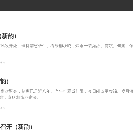
（新韵）
雾风吹开处。谁料清愁依伫。看绿柳枝鸣，烟雨一蓑如故。何渡。何渡。
20)
新韵）
同窗欢聚会，别离已是近八年。当年打骂成佳酿，今日闲谈更馥绵。岁月
，喜庆相逢亦宿缘。...
20)
利召开（新韵）