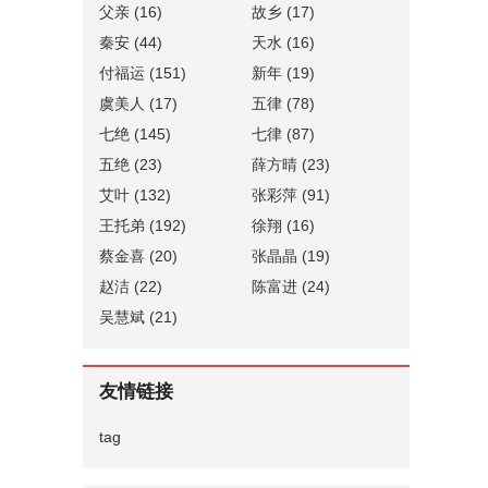
父亲
(16)
故乡
(17)
秦安
(44)
天水
(16)
付福运
(151)
新年
(19)
虞美人
(17)
五律
(78)
七绝
(145)
七律
(87)
五绝
(23)
薛方晴
(23)
艾叶
(132)
张彩萍
(91)
王托弟
(192)
徐翔
(16)
蔡金喜
(20)
张晶晶
(19)
赵洁
(22)
陈富进
(24)
吴慧斌
(21)
友情链接
tag