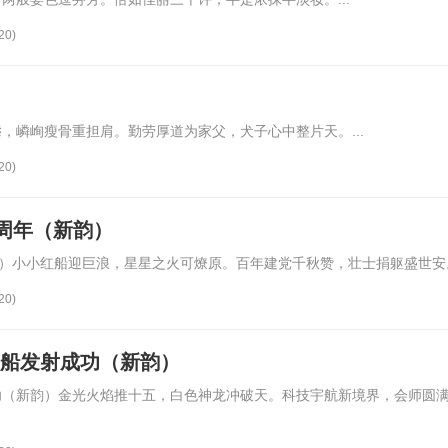
20)
，嶙峋瘦骨重担肩。勤劳厚道为家父，犬子心中整片天。...
20)
0周年（新韵）
韵）小小红船迎巨浪，星星之火可燎原。百年建党千秋赞，壮士捐躯盛世安。.
20)
飞船发射成功（新韵）
功（新韵）金光火焰推十五，白色神龙冲破天。科技宇航新境界，会师圆