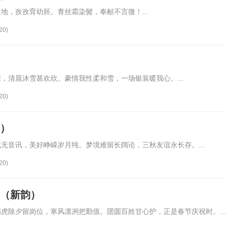
地，孜孜育幼胚。青丝霜染鬓，奉献不言微！...
20)
，清晨沐雪甚欢欣。豪情我性柔和雪，一场银装暖我心。...
20)
韵）
无音讯，美好峥嵘岁月纯。梦境难留长阔论，三秋友谊永长存。...
20)
车（新韵）
虎除夕留岗位，寒风凛冽把勤值。团圆百姓甘心护，正是春节庆祝时。...