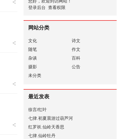
您好，欢迎到访网站！
登录后台
查看权限
网站分类
文化
诗文
随笔
作文
杂谈
百科
摄影
公告
未分类
最近发表
徐言/红叶
七律.初夏晨游过葫芦河
红罗袄.仙岭天香思
七律.仙岭牡丹