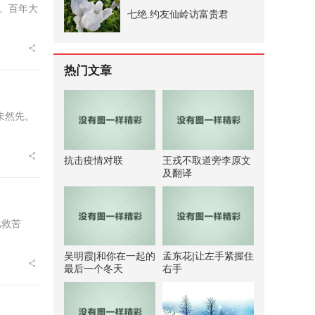
篇。百年大
七绝.约友仙岭访富贵君
热门文章
未然先。
抗击疫情对联
王戎不取道旁李原文
及翻译
私救苦
吴明霞|和你在一起的
孟东花|让左手紧握住
最后一个冬天
右手