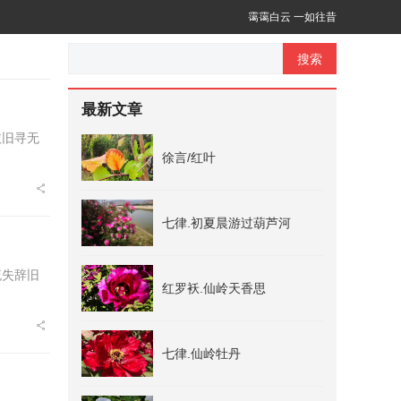
霭霭白云 一如往昔
搜索
最新文章
依旧寻无
徐言/红叶
七律.初夏晨游过葫芦河
流失辞旧
红罗袄.仙岭天香思
七律.仙岭牡丹