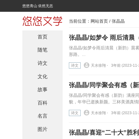
悠悠青山 依然无恙
当前位置：
网站首页
/ 张晶晶
首页
张晶晶/如梦令 雨后清晨
张晶晶/如梦令雨后清晨（新韵）晨
随笔
形路。...
诗文
诗文
天水徐翔 ⋅
3年前 (2023-11-
文化
张晶晶/同学聚会有感（
故事
张晶晶/同学聚会有感（新韵）满座
貌，年华已逝换新颜。三杯美酒真情附
百科
诗文
天水徐翔 ⋅
3年前 (2023-11-
名言
图片
张晶晶/喜迎“二十大”胜