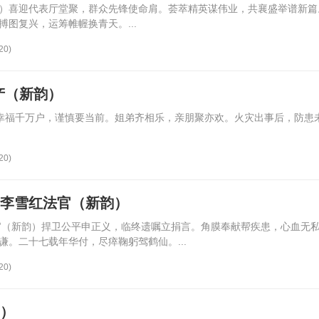
新韵）喜迎代表厅堂聚，群众先锋使命肩。荟萃精英谋伟业，共襄盛举谱新
图复兴，运筹帷幄换青天。...
20)
产（新韵）
）幸福千万户，谨慎要当前。姐弟齐相乐，亲朋聚亦欢。火灾出事后，防患
20)
县李雪红法官（新韵）
官（新韵）捍卫公平申正义，临终遗嘱立捐言。角膜奉献帮疾患，心血无
。二十七载年华付，尽瘁鞠躬驾鹤仙。...
20)
韵）