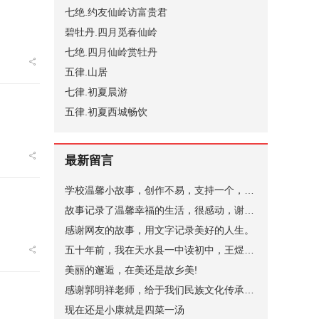
七绝.约友仙岭访富贵君
碧牡丹.四月觅春仙岭
七绝.四月仙岭赏牡丹
五律.山居
七律.初夏晨游
五律.初夏西城畅饮
最新留言
学校温馨小故事，创作不易，支持一个，谢谢。
故事记录了温馨幸福的生活，很感动，谢谢。
感谢网友的故事，用文字记录美好的人生。
五十年前，我在天水县一中读初中，王煜老师代过课，后来他当了副校长。昨晚突发奇想，在网上查询，一个是天水小学语文老师张健（小学名称名字忘了，只记得学校在北道阜），一个是天水县一中的马玉花，是我初中的班主任，好像刚结婚，一个就是王煜。张健老师身体不太好，不知道还在不在，马玉花老师现在应该有70岁了。
美丽的邂逅，在美还是故乡美!
感谢郭明祥老师，给于我们民族文化传承，弘扬的深情厚意的描绘！
现在还是小康就是四菜一汤