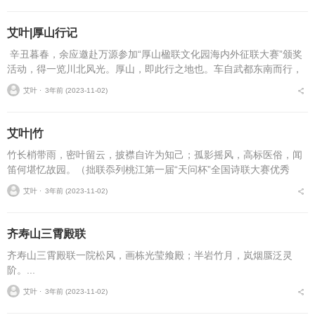
艾叶|厚山行记
辛丑暮春，余应邀赴万源参加“厚山楹联文化园海内外征联大赛”颁奖
活动，得一览川北风光。厚山，即此行之地也。车自武都东南而行，
即见群山逶迤，翠色扑眉，云天映衬，涧流断续。逾行，则山逾奇，
艾叶 ⋅
3年前 (2023-11-02)
景逾妍...
艾叶|竹
竹长梢带雨，密叶留云，披襟自许为知己；孤影摇风，高标医俗，闻
笛何堪忆故园。（拙联忝列桃江第一届“天问杯”全国诗联大赛优秀
奖）...
艾叶 ⋅
3年前 (2023-11-02)
齐寿山三霄殿联
齐寿山三霄殿联一院松风，画栋光莹飨殿；半岩竹月，岚烟蜃泛灵
阶。...
艾叶 ⋅
3年前 (2023-11-02)