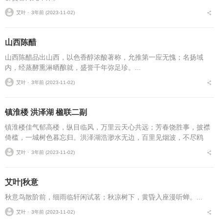
艾叶 ⋅
3年前 (2023-11-02)
山西陈醋
山西陈醋品出山西，以色香醇浓酸著称，允推第一应无愧；名扬域
内，经蒸酵熏淋晒酿就，盛誉千年弥足珍。...
艾叶 ⋅
3年前 (2023-11-02)
镇淮楼 洪泽湖 楹联二副
镇淮楼佳气郁高楼，纵目临风，万里云天心共远；芳春饶胜事，披襟
倚槛，一城树色暮忘归。洪泽湖浩渺水无边，百里见烟波，不尽鸥
梦；苍茫天一色，三年去乡国，偏多雁声。...
艾叶 ⋅
3年前 (2023-11-02)
艾叶|秋意
秋意鸟散阶前，细雨临轩闲试茗；秋凉树下，黄昏入座漫听蝉。...
艾叶 ⋅
3年前 (2023-11-02)