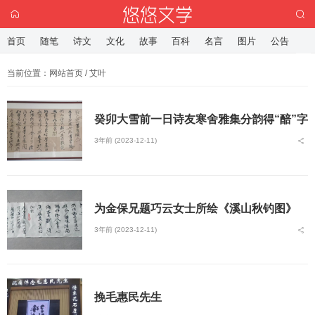
首页
随笔
诗文
文化
故事
百科
名言
图片
公告
当前位置：
网站首页
/ 艾叶
癸卯大雪前一日诗友寒舍雅集分韵得“醅”字
3年前 (2023-12-11)
为金保兄题巧云女士所绘《溪山秋钓图》
3年前 (2023-12-11)
挽毛惠民先生