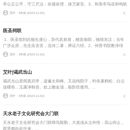
亭公正公平，守三尺法；依规依理，保万家安。3、和美亭鸟语和鸣歌
善政，花枝作态畅仁风。...
艾叶 ⋅
3年前 (2023-11-02)
医圣祠联
1、医圣馆到此顿生虔心，异代若差肩，稽首南阳，驰情东汉；当年
广济众庶，先生应含笑，流传二著，辨证六经。2、仲景书院教泽绵
绵，从二著六经入门，尊崇典范；仁心衮衮，耐三冬九夏求学，砥砺
艾叶 ⋅
3年前 (2023-11-02)
清修。3...
艾叶|谒武当山
谒武当山昔闻真武帝，迹遍太和峰。又说纯阳子，时依巢鹤松。白云
连曙色，玉露净秋容。欲上瞻金顶，敲阶拄瘦筇。...
艾叶 ⋅
3年前 (2023-11-02)
天水老子文化研究会大门联
天水老子文化研究会大门联啼鸟殷勤，大道须从尘外悟；高山仰止，
群贤都向此中来。...