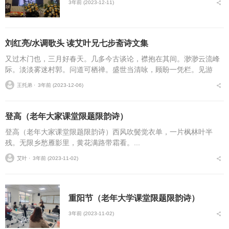
3年前 (2023-12-11)
刘红亮/水调歌头 读艾叶兄七步斋诗文集
又过木门也，三月好春天。几多今古谈论，襟抱在其间。渺渺云流峰
际。淡淡雾迷村郭。问道可栖禅。盛世当清咏，顾盼一凭栏。见游
客，狂摄影，带欢颜。乍如童话，琪华瑞草斗奇妍。历史长河细算，
王托弟 ⋅
3年前 (2023-12-06)
千载沧桑梦里，仰圣又崇...
登高（老年大家课堂限题限韵诗）
登高（老年大家课堂限题限韵诗）西风吹鬓觉衣单，一片枫林叶半
残。无限乡愁雁影里，黄花满路带霜看。...
艾叶 ⋅
3年前 (2023-11-02)
重阳节（老年大学课堂限题限韵诗）
3年前 (2023-11-02)