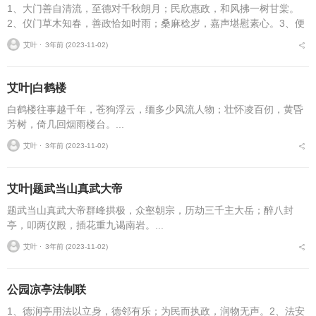
1、大门善自清流，至德对千秋朗月；民欣惠政，和风拂一树甘棠。
2、仪门草木知春，善政恰如时雨；桑麻稔岁，嘉声堪慰素心。3、便
门好月一庭横竹影，清风两袖鉴冰心。4、大堂为政务清廉，皓月一轮
艾叶 ⋅
3年前 (2023-11-02)
悬玉镜：处心须简...
艾叶|白鹤楼
白鹤楼往事越千年，苍狗浮云，缅多少风流人物；壮怀凌百仞，黄昏
芳树，倚几回烟雨楼台。...
艾叶 ⋅
3年前 (2023-11-02)
艾叶|题武当山真武大帝
题武当山真武大帝群峰拱极，众壑朝宗，历劫三千主大岳；醉八封
亭，叩两仪殿，插花重九谒南岩。...
艾叶 ⋅
3年前 (2023-11-02)
公园凉亭法制联
1、德润亭用法以立身，德邻有乐；为民而执政，润物无声。2、法安