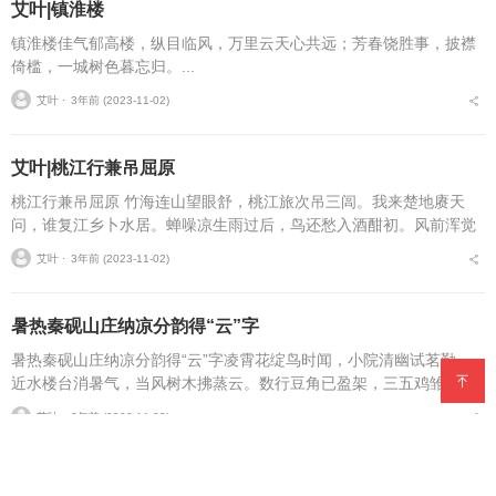
艾叶|镇淮楼
镇淮楼佳气郁高楼，纵目临风，万里云天心共远；芳春饶胜事，披襟
倚槛，一城树色暮忘归。...
艾叶 ⋅
3年前 (2023-11-02)
艾叶|桃江行兼吊屈原
桃江行兼吊屈原 竹海连山望眼舒，桃江旅次吊三闾。我来楚地赓天
问，谁复江乡卜水居。蝉噪凉生雨过后，鸟还愁入酒酣初。风前浑觉
神情倦，披览骚人一卷书。...
艾叶 ⋅
3年前 (2023-11-02)
暑热秦砚山庄纳凉分韵得“云”字
暑热秦砚山庄纳凉分韵得“云”字凌霄花绽鸟时闻，小院清幽试茗勤。
近水楼台消暑气，当风树木拂蒸云。数行豆角已盈架，三五鸡雏自作
群。临别更弹琴一曲，归途骤雨落纷纷。...
艾叶 ⋅
3年前 (2023-11-02)
艾叶|郑板桥故居吟