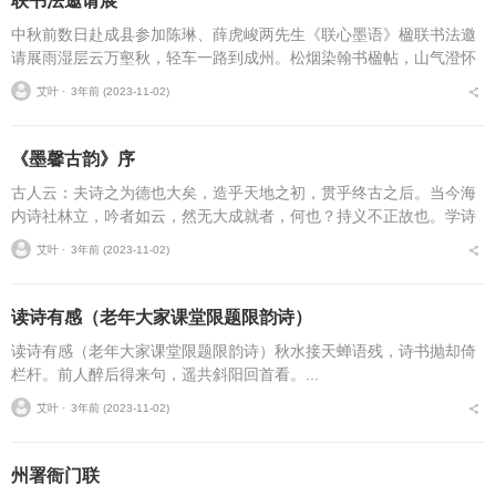
联书法邀请展
中秋前数日赴成县参加陈琳、薛虎峻两先生《联心墨语》楹联书法邀
请展雨湿层云万壑秋，轻车一路到成州。松烟染翰书楹帖，山气澄怀
上画楼。笔可随心真境界，联能生趣自风流。已开俗目酬佳节，久立
艾叶 ⋅
3年前 (2023-11-02)
厨前意未休。...
《墨馨古韵》序
古人云：夫诗之为德也大矣，造乎天地之初，贯乎终古之后。当今海
内诗社林立，吟者如云，然无大成就者，何也？持义不正故也。学诗
须持二义，一以识为主，二入门须正。识者，悟也。诗道如禅道，禅
艾叶 ⋅
3年前 (2023-11-02)
道惟在妙悟，诗道亦然...
读诗有感（老年大家课堂限题限韵诗）
读诗有感（老年大家课堂限题限韵诗）秋水接天蝉语残，诗书抛却倚
栏杆。前人醉后得来句，遥共斜阳回首看。...
艾叶 ⋅
3年前 (2023-11-02)
州署衙门联