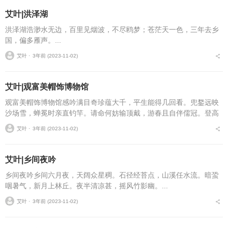
艾叶|洪泽湖
洪泽湖浩渺水无边，百里见烟波，不尽鸥梦；苍茫天一色，三年去乡
国，偏多雁声。...
艾叶 ⋅
3年前 (2023-11-02)
艾叶|观富美帽饰博物馆
观富美帽饰博物馆感吟满目奇珍蕴大千，平生能得几回看。兜鍪远映
沙场雪，蝉冕时亲直钓竿。请命何妨输顶戴，游春且自伴儒冠。登高
但任风吹帽，不惜乌纱配做官！...
艾叶 ⋅
3年前 (2023-11-02)
艾叶|乡间夜吟
乡间夜吟乡间六月夜，天阔众星稠。石径经苔点，山溪任水流。暗蛩
咽暑气，新月上林丘。夜半清凉甚，摇风竹影幽。...
艾叶 ⋅
3年前 (2023-11-02)