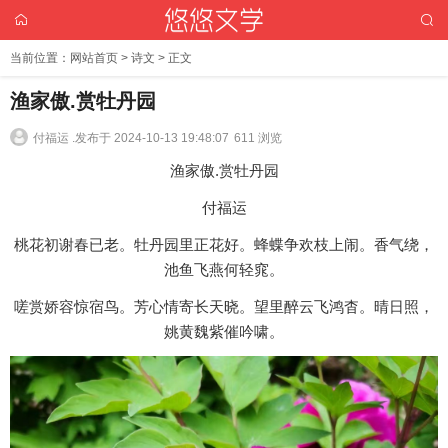
当前位置：
网站首页
>
诗文
> 正文
渔家傲.赏牡丹园
付福运 .
发布于 2024-10-13 19:48:07
611 浏览
渔家傲.赏牡丹园
付福运
桃花初谢春已老。牡丹园里正花好。蜂蝶争欢枝上闹。香气绕，
池鱼飞燕何轻窕。
嗟赏娇容惊宿鸟。芳心情寄长天晓。望里醉云飞鸿杳。晴日照，
姚黄魏紫催吟啸。