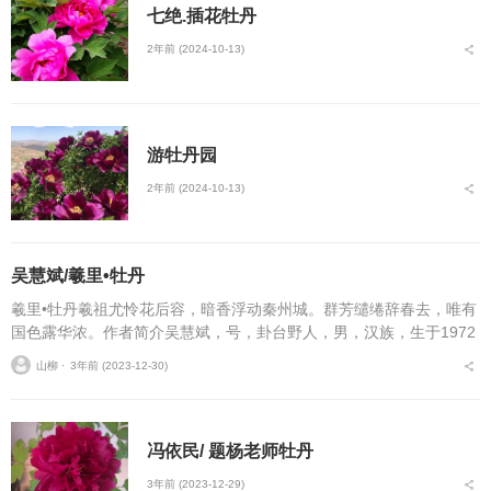
七绝.插花牡丹
2年前 (2024-10-13)
游牡丹园
2年前 (2024-10-13)
吴慧斌/羲里•牡丹
羲里•牡丹羲祖尤怜花后容，暗香浮动秦州城。群芳缱绻辞春去，唯有
国色露华浓。作者简介吴慧斌，号，卦台野人，男，汉族，生于1972
年2月，祖籍甘肃省天水市麦积区三阳川渭南镇卦台山（人文始祖伏羲
山柳 ⋅
3年前 (2023-12-30)
画卦之地）下...
冯依民/ 题杨老师牡丹
3年前 (2023-12-29)